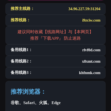
推荐主线路：
34.96.227.59:31204
推荐线路：
i9zciw.com
建议同时收藏【线路网址】与【本网页】
推荐『下载APP』 防止迷路
备用线路1：
rlvf0d.com
备用线路2：
x8xmt.com
备用线路3：
khfnmk.com
推荐浏览器：
谷歌、Safari、火狐、Edge